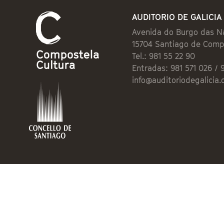
AUDITORIO DE GALICIA
Avenida do Burgo das N
15704 Santiago de Comp
Tel.: 981 55 22 90
Entradas: 981 571 026 / 
info@auditoriodegalicia.