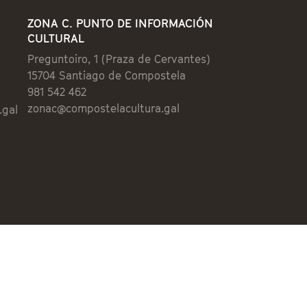
ZONA C. PUNTO DE INFORMACIÓN
CULTURAL
Preguntoiro, 1 (Praza de Cervantes)
15704 Santiago de Compostela
981 542 462
zonac@compostelacultura.gal
.gal