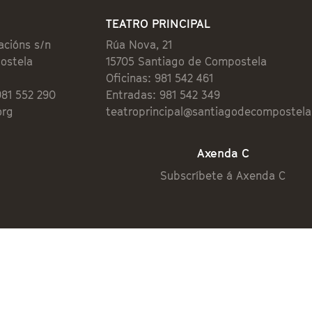
TEATRO PRINCIPAL
acións s/n
Rúa Nova, 21
ostela
15705 Santiago de Compostela
Oficinas: 981 542 461
981 552 290
Entradas: 981 542 349
org
teatroprincipal@santiagodecompostela
Axenda C
Subscríbete á Axenda C