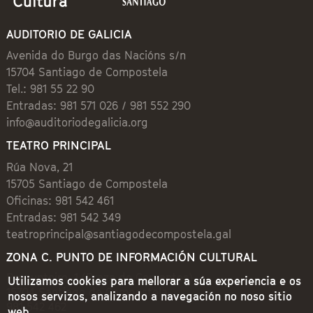
AUDITORIO DE GALICIA
Avenida do Burgo das Nacións s/n
15704 Santiago de Compostela
Tel.: 981 55 22 90
Entradas: 981 571 026 / 981 552 290
info@auditoriodegalicia.org
TEATRO PRINCIPAL
Rúa Nova, 21
15705 Santiago de Compostela
Oficinas: 981 542 461
Entradas: 981 542 349
teatroprincipal@santiagodecompostela.gal
ZONA C. PUNTO DE INFORMACIÓN CULTURAL
Preguntoiro, 1 (Praza de Cervantes)
Utilizamos cookies para mellorar a súa experiencia e os
15704 Santiago de Compostela
nosos servizos, analizando a navegación no noso sitio
981 542 462
web.