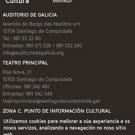
AUDITORIO DE GALICIA
Avenida do Burgo das Nacións s/n
15704 Santiago de Compostela
Tel.: 981 55 22 90
Entradas: 981 571 026 / 981 552 290
info@auditoriodegalicia.org
TEATRO PRINCIPAL
Rúa Nova, 21
15705 Santiago de Compostela
Oficinas: 981 542 461
Entradas: 981 542 349
teatroprincipal@santiagodecompostela.gal
ZONA C. PUNTO DE INFORMACIÓN CULTURAL
Preguntoiro, 1 (Praza de Cervantes)
Utilizamos cookies para mellorar a súa experiencia e os
15704 Santiago de Compostela
nosos servizos, analizando a navegación no noso sitio
981 542 462
web.