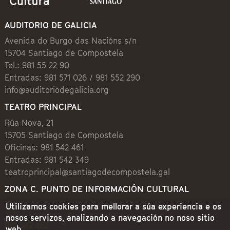
AUDITORIO DE GALICIA
Avenida do Burgo das Nacións s/n
15704 Santiago de Compostela
Tel.: 981 55 22 90
Entradas: 981 571 026 / 981 552 290
info@auditoriodegalicia.org
TEATRO PRINCIPAL
Rúa Nova, 21
15705 Santiago de Compostela
Oficinas: 981 542 461
Entradas: 981 542 349
teatroprincipal@santiagodecompostela.gal
ZONA C. PUNTO DE INFORMACIÓN CULTURAL
Preguntoiro, 1 (Praza de Cervantes)
Utilizamos cookies para mellorar a súa experiencia e os
15704 Santiago de Compostela
nosos servizos, analizando a navegación no noso sitio
981 542 462
web.