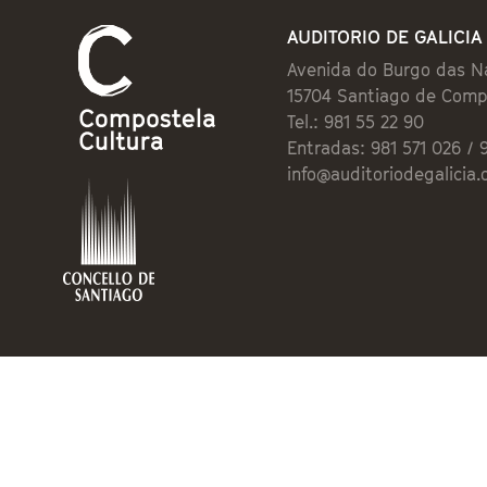
AUDITORIO DE GALICIA
Avenida do Burgo das N
15704 Santiago de Comp
Tel.: 981 55 22 90
Entradas: 981 571 026 / 
info@auditoriodegalicia.