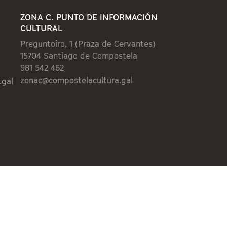
ZONA C. PUNTO DE INFORMACIÓN
CULTURAL
Preguntoiro, 1 (Praza de Cervantes)
15704 Santiago de Compostela
981 542 462
zonac@compostelacultura.gal
.gal