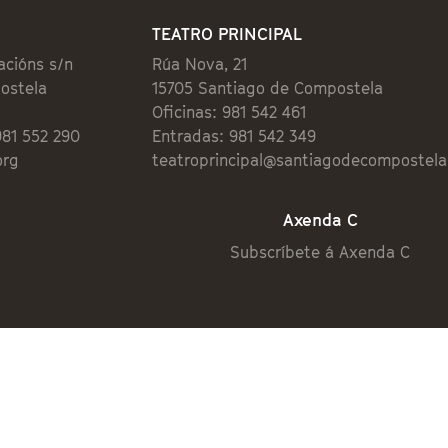
TEATRO PRINCIPAL
acións s/n
Rúa Nova, 21
ostela
15705 Santiago de Compostela
Oficinas: 981 542 461
981 552 290
Entradas: 981 542 349
org
teatroprincipal@santiagodecompostela
Axenda C
Subscríbete á Axenda C