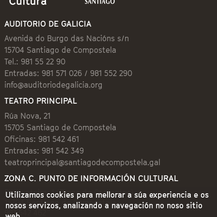
AUDITORIO DE GALICIA
Avenida do Burgo das Nacións s/n
15704 Santiago de Compostela
Tel.: 981 55 22 90
Entradas: 981 571 026 / 981 552 290
info@auditoriodegalicia.org
TEATRO PRINCIPAL
Rúa Nova, 21
15705 Santiago de Compostela
Oficinas: 981 542 461
Entradas: 981 542 349
teatroprincipal@santiagodecompostela.gal
ZONA C. PUNTO DE INFORMACIÓN CULTURAL
Preguntoiro, 1 (Praza de Cervantes)
Utilizamos cookies para mellorar a súa experiencia e os
15704 Santiago de Compostela
nosos servizos, analizando a navegación no noso sitio
981 542 462
web.