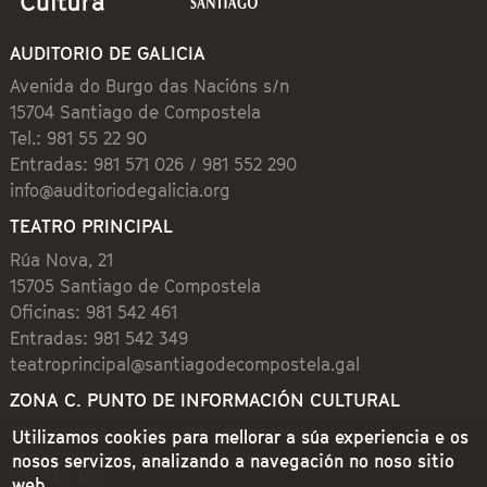
AUDITORIO DE GALICIA
Avenida do Burgo das Nacións s/n
15704 Santiago de Compostela
Tel.: 981 55 22 90
Entradas: 981 571 026 / 981 552 290
info@auditoriodegalicia.org
TEATRO PRINCIPAL
Rúa Nova, 21
15705 Santiago de Compostela
Oficinas: 981 542 461
Entradas: 981 542 349
teatroprincipal@santiagodecompostela.gal
ZONA C. PUNTO DE INFORMACIÓN CULTURAL
Preguntoiro, 1 (Praza de Cervantes)
Utilizamos cookies para mellorar a súa experiencia e os
15704 Santiago de Compostela
nosos servizos, analizando a navegación no noso sitio
981 542 462
web.