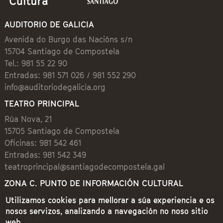
AUDITORIO DE GALICIA
Avenida do Burgo das Nacións s/n
15704 Santiago de Compostela
Tel.: 981 55 22 90
Entradas: 981 571 026 / 981 552 290
info@auditoriodegalicia.org
TEATRO PRINCIPAL
Rúa Nova, 21
15705 Santiago de Compostela
Oficinas: 981 542 461
Entradas: 981 542 349
teatroprincipal@santiagodecompostela.gal
ZONA C. PUNTO DE INFORMACIÓN CULTURAL
Preguntoiro, 1 (Praza de Cervantes)
Utilizamos cookies para mellorar a súa experiencia e os
15704 Santiago de Compostela
nosos servizos, analizando a navegación no noso sitio
981 542 462
web.