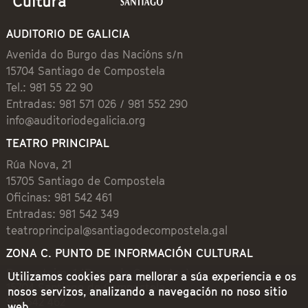
AUDITORIO DE GALICIA
Avenida do Burgo das Nacións s/n
15704 Santiago de Compostela
Tel.: 981 55 22 90
Entradas: 981 571 026 / 981 552 290
info@auditoriodegalicia.org
TEATRO PRINCIPAL
Rúa Nova, 21
15705 Santiago de Compostela
Oficinas: 981 542 461
Entradas: 981 542 349
teatroprincipal@santiagodecompostela.gal
ZONA C. PUNTO DE INFORMACIÓN CULTURAL
Preguntoiro, 1 (Praza de Cervantes)
Utilizamos cookies para mellorar a súa experiencia e os
15704 Santiago de Compostela
nosos servizos, analizando a navegación no noso sitio
981 542 462
web.