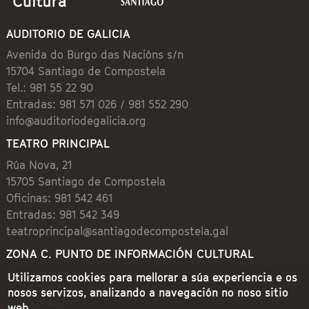
AUDITORIO DE GALICIA
Avenida do Burgo das Nacións s/n
15704 Santiago de Compostela
Tel.: 981 55 22 90
Entradas: 981 571 026 / 981 552 290
info@auditoriodegalicia.org
TEATRO PRINCIPAL
Rúa Nova, 21
15705 Santiago de Compostela
Oficinas: 981 542 461
Entradas: 981 542 349
teatroprincipal@santiagodecompostela.gal
ZONA C. PUNTO DE INFORMACIÓN CULTURAL
Preguntoiro, 1 (Praza de Cervantes)
Utilizamos cookies para mellorar a súa experiencia e os
15704 Santiago de Compostela
nosos servizos, analizando a navegación no noso sitio
981 542 462
web.