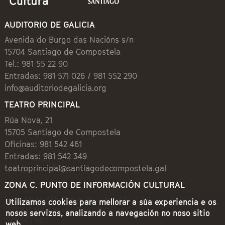
AUDITORIO DE GALICIA
Avenida do Burgo das Nacións s/n
15704 Santiago de Compostela
Tel.: 981 55 22 90
Entradas: 981 571 026 / 981 552 290
info@auditoriodegalicia.org
TEATRO PRINCIPAL
Rúa Nova, 21
15705 Santiago de Compostela
Oficinas: 981 542 461
Entradas: 981 542 349
teatroprincipal@santiagodecompostela.gal
ZONA C. PUNTO DE INFORMACIÓN CULTURAL
Preguntoiro, 1 (Praza de Cervantes)
Utilizamos cookies para mellorar a súa experiencia e os
15704 Santiago de Compostela
nosos servizos, analizando a navegación no noso sitio
981 542 462
web.