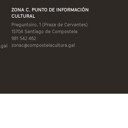
ZONA C. PUNTO DE INFORMACIÓN
CULTURAL
Preguntoiro, 1 (Praza de Cervantes)
15704 Santiago de Compostela
981 542 462
zonac@compostelacultura.gal
.gal