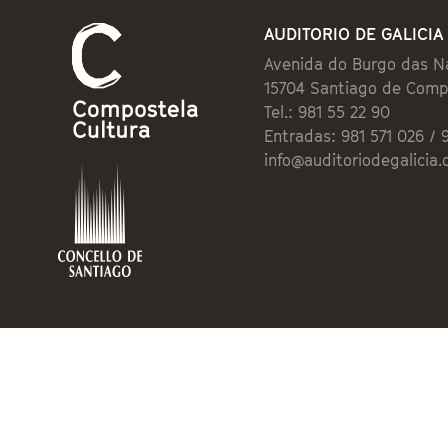
AUDITORIO DE GALICIA
Avenida do Burgo das N
15704 Santiago de Comp
Tel.: 981 55 22 90
Entradas: 981 571 026 / 
info@auditoriodegalicia.