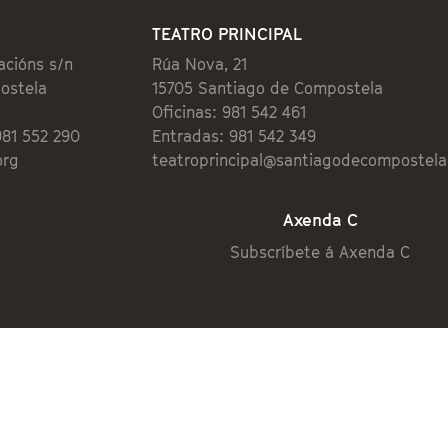
TEATRO PRINCIPAL
acións s/n
Rúa Nova, 21
ostela
15705 Santiago de Compostela
Oficinas: 981 542 461
981 552 290
Entradas: 981 542 349
org
teatroprincipal@santiagodecompostela
Axenda C
Subscríbete á Axenda C