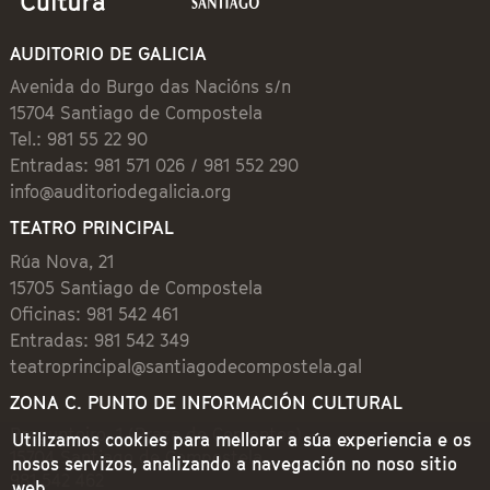
AUDITORIO DE GALICIA
Avenida do Burgo das Nacións s/n
15704 Santiago de Compostela
Tel.: 981 55 22 90
Entradas: 981 571 026 / 981 552 290
info@auditoriodegalicia.org
TEATRO PRINCIPAL
Rúa Nova, 21
15705 Santiago de Compostela
Oficinas: 981 542 461
Entradas: 981 542 349
teatroprincipal@santiagodecompostela.gal
ZONA C. PUNTO DE INFORMACIÓN CULTURAL
Preguntoiro, 1 (Praza de Cervantes)
Utilizamos cookies para mellorar a súa experiencia e os
15704 Santiago de Compostela
nosos servizos, analizando a navegación no noso sitio
981 542 462
web.