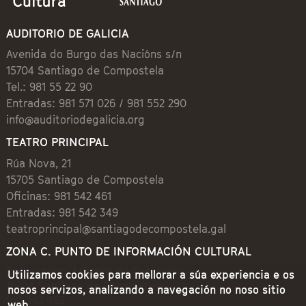
AUDITORIO DE GALICIA
Avenida do Burgo das Nacións s/n
15704 Santiago de Compostela
Tel.: 981 55 22 90
Entradas: 981 571 026 / 981 552 290
info@auditoriodegalicia.org
TEATRO PRINCIPAL
Rúa Nova, 21
15705 Santiago de Compostela
Oficinas: 981 542 461
Entradas: 981 542 349
teatroprincipal@santiagodecompostela.gal
ZONA C. PUNTO DE INFORMACIÓN CULTURAL
Preguntoiro, 1 (Praza de Cervantes)
Utilizamos cookies para mellorar a súa experiencia e os
15704 Santiago de Compostela
nosos servizos, analizando a navegación no noso sitio
981 542 462
web.