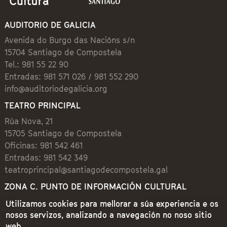
AUDITORIO DE GALICIA
Avenida do Burgo das Nacións s/n
15704 Santiago de Compostela
Tel.: 981 55 22 90
Entradas: 981 571 026 / 981 552 290
info@auditoriodegalicia.org
TEATRO PRINCIPAL
Rúa Nova, 21
15705 Santiago de Compostela
Oficinas: 981 542 461
Entradas: 981 542 349
teatroprincipal@santiagodecompostela.gal
ZONA C. PUNTO DE INFORMACIÓN CULTURAL
Preguntoiro, 1 (Praza de Cervantes)
Utilizamos cookies para mellorar a súa experiencia e os
15704 Santiago de Compostela
nosos servizos, analizando a navegación no noso sitio
981 542 462
web.